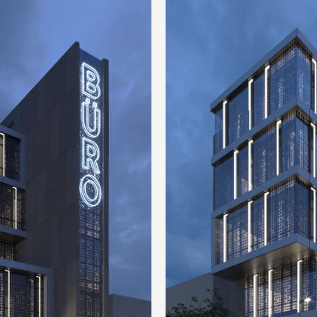
запит на розрахунок вартості вже надіслано. Ми зв'яжемося з
незабаром.
OK
OK