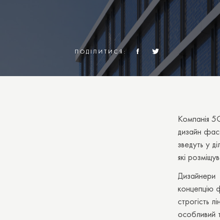
ПОДІЛИТИСЯ:
Компанія 5Q
дизайн фас
зведуть у д
які розміщу
Дизайнери
концепцію ф
строгість л
особливий т