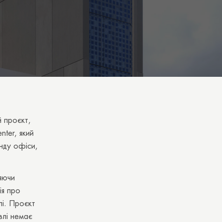
й проєкт,
nter, який
нду офіси,
яючи
ія про
лі. Проєкт
влі немає