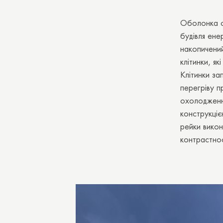
Оболонка с
будівля ене
накопичений
клітинки, як
Клітинки з
перегріву п
охолодження
конструкціє
рейки викон
контрастнос