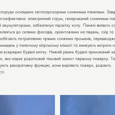
поруди оснащена світлопрозорими сонячними панелями. Завд
ргоефективна: електричний струм, генерований сонячними па
 акумуляторами, забезпечує підсвітку холу. Панелі являють 
і клеяться до скляних фасадів, орієнтованих на південь, схід та 
апобігають потраплянню прямих сонячних променів, перешкод
риміщень у палючому кіпрському кліматі та знижують витрати 
 всередині будівлі влітку. Нижній рівень будівлі прихований 
ю, яка надає додатковий тіньовий захист першому поверху. Т
ують декоративну функцію, вони виділяють поверх, додають
ті.
Дякуємо вам!