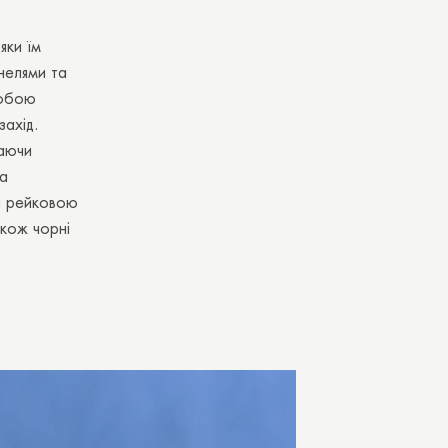
яки їм
нелями та
собою
захід.
жаючи
на
за рейковою
акож чорні