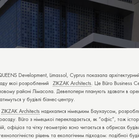
UEENS Development, Limassol, Cyprus показала архітектурни
аду якої розроблений
ZIKZAK Architects
. Це Büro Business Ce
іловому районі Лімасола. Девелопери планують здавати в оре
ватимуться у будівлі бізнес-центру.
ZIKZAK Architects
надихалися німецьким Баухаусом, розробл
асаду. Büro з німецької перекладається, як “офіс”, тож істор
іній, офіціоз та чітку геометрію ясно читається в обрисах будів
ехнологічністю рішень та екологічним підходом: подібної буді