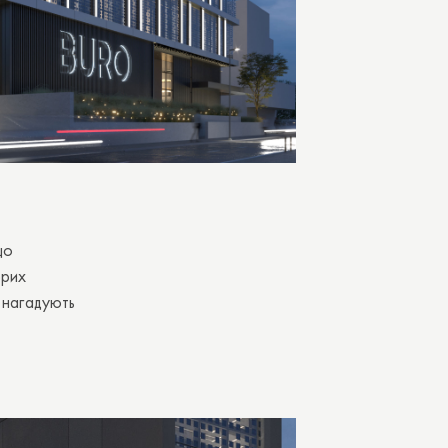
що
орих
 нагадують