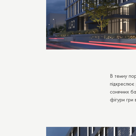
В темну пор
підкреслює 
сонячних ба
фігури гри в