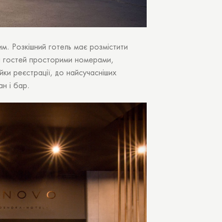
м. Розкішний готель має розмістити
ати гостей просторими номерами,
ки реєстрації, до найсучасніших
ан і бар.