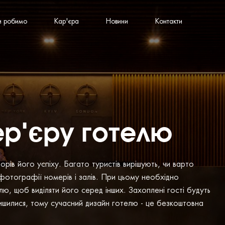
и робимо
Кар'єра
Новини
Контакти
ер'єру готелю
ів його успіху. Багато туристів вирішують, чи варто
 фотографії номерів і залів. При цьому необхідно
лю, щоб виділяти його серед інших. Захоплені гості будуть
алишилися, тому сучасний дизайн готелю - це безкоштовна