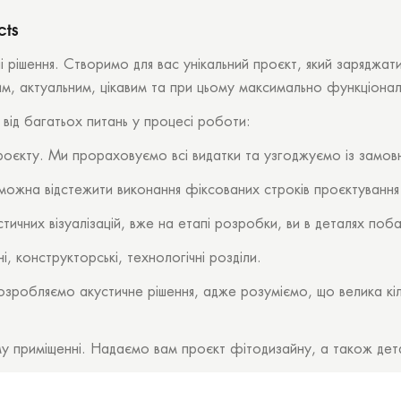
cts
ні рішення. Створимо для вас унікальний проєкт, який заряджа
м, актуальним, цікавим та при цьому максимально функціонал
 від багатьох питань у процесі роботи:
оєкту. Ми прораховуємо всі видатки та узгоджуємо із замов
ожна відстежити виконання фіксованих строків проєктування 
них візуалізацій, вже на етапі розробки, ви в деталях побач
 конструкторські, технологічні розділи.
озробляємо акустичне рішення, адже розуміємо, що велика кіл
му приміщенні. Надаємо вам проєкт фітодизайну, а також дет