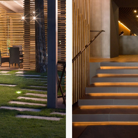
Дякуємо вам!
запит на розрахунок вартості вже надіслано. Ми зв'яжемося з
незабаром.
OK
OK