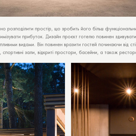
 розподілити простір, що зробить його більш функціональни
максимізувати прибуток. Дизайн проєкт готелю повинен здивув
ливими видами. Він повинен вразити гостей починаючи від стій
 спортивні зали, відкриті простори, басейни, а також рестор