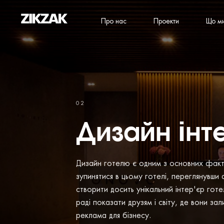
Про нас
Проекти
Що м
02
Дизайн інт
Дизайн готелю є одним з основних фактор
зупинятися в цьому готелі, переглянувши
створити досить унікальний інтер'єр готе
раді показати друзям і світу, де вони з
реклама для бізнесу.