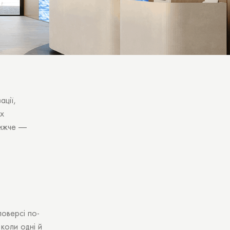
ації,
их
Нижче —
оверсі по-
 коли одні й