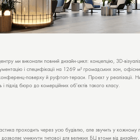
центру ми виконали повний дизайн-цикл: концепцію, 3D-візуаліз
ментацію і специфікації на 1269 м² громадських зон, офісн
 конференц-поверху й руфтоп-тераси. Проєкт у реалізації. 
нь і підхід бюро до комерційних обʼєктів такого класу.
стика проходить через усю будівлю, але звучить у кожному п
 дозволяє уникнути типової для великих БЦ втоми від дизайну,