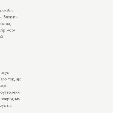
спокійне
 вами
. Блакитні
єктах,
лір моря
ий.
гадує
ітло так, що
воді.
моутворенні
є природним
удівлі.