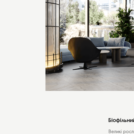
Біофільни
Великі росл