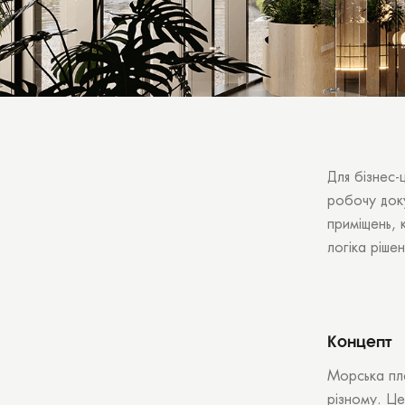
Для бізнес-
робочу доку
приміщень,
логіка ріше
Концепт
Морська пла
різному. Це