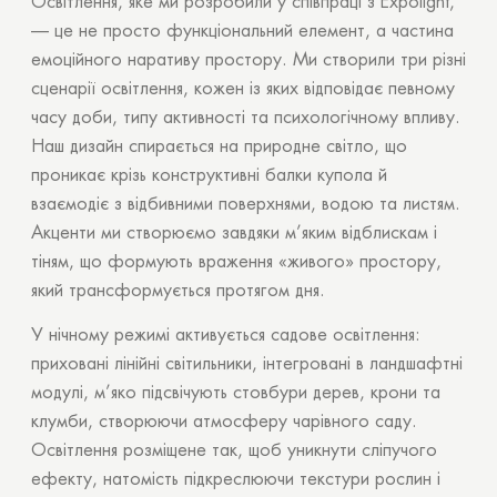
Освітлення, яке ми розробили у співпраці з Expolight,
— це не просто функціональний елемент, а частина
емоційного наративу простору. Ми створили три різні
сценарії освітлення, кожен із яких відповідає певному
часу доби, типу активності та психологічному впливу.
Наш дизайн спирається на природне світло, що
проникає крізь конструктивні балки купола й
взаємодіє з відбивними поверхнями, водою та листям.
Акценти ми створюємо завдяки м’яким відблискам і
тіням, що формують враження «живого» простору,
який трансформується протягом дня.
У нічному режимі активується садове освітлення:
приховані лінійні світильники, інтегровані в ландшафтні
модулі, м’яко підсвічують стовбури дерев, крони та
клумби, створюючи атмосферу чарівного саду.
Освітлення розміщене так, щоб уникнути сліпучого
ефекту, натомість підкреслюючи текстури рослин і