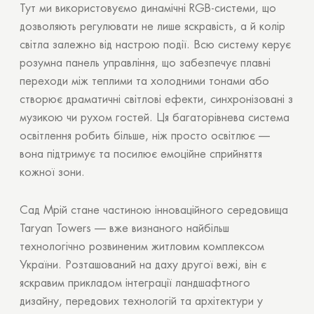
Тут ми використовуємо динамічні RGB-системи, що
дозволяють регулювати не лише яскравість, а й колір
світла залежно від настрою події. Всю систему керує
розумна панель управління, що забезпечує плавні
переходи між теплими та холодними тонами або
створює драматичні світлові ефекти, синхронізовані з
музикою чи рухом гостей. Ця багаторівнева система
освітлення робить більше, ніж просто освітлює —
вона підтримує та посилює емоційне сприйняття
кожної зони.
Сад Мрій стане частиною інноваційного середовища
Taryan Towers — вже визнаного найбільш
технологічно розвиненим житловим комплексом
України. Розташований на даху другої вежі, він є
яскравим прикладом інтеграції ландшафтного
дизайну, передових технологій та архітектури у