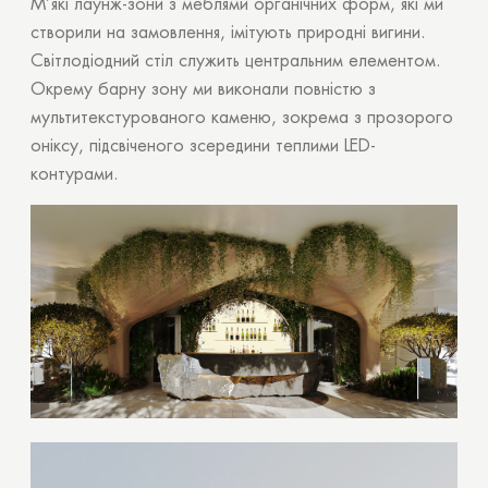
М’які лаунж-зони з меблями органічних форм, які ми
створили на замовлення, імітують природні вигини.
Світлодіодний стіл служить центральним елементом.
Окрему барну зону ми виконали повністю з
мультитекстурованого каменю, зокрема з прозорого
оніксу, підсвіченого зсередини теплими LED-
контурами.