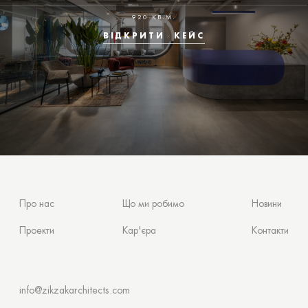
920 КВ.М.
ВІДКРИТИ
КЕЙС
Про нас
Що ми робимо
Новини
Проекти
Кар'єра
Контакти
info@zikzakarchitects.com