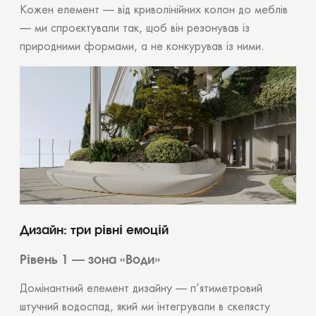
Кожен елемент — від криволінійних колон до меблів
— ми спроєктували так, щоб він резонував із
природними формами, а не конкурував із ними.
Дизайн: три рівні емоцій
Рівень 1 — зона «Води»
Домінантний елемент дизайну — п’ятиметровий
штучний водоспад, який ми інтегрували в скелясту