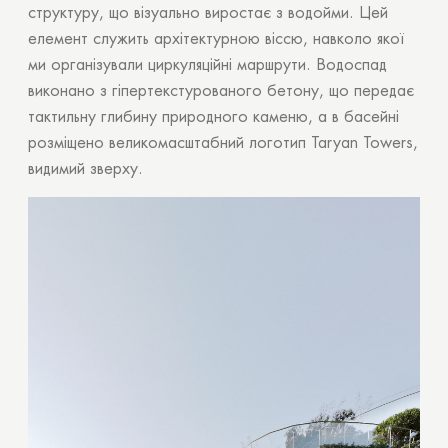
структуру, що візуально виростає з водойми. Цей
елемент служить архітектурною віссю, навколо якої
ми організували циркуляційні маршрути. Водоспад
виконано з гіпертекстурованого бетону, що передає
тактильну глибину природного каменю, а в басейні
розміщено великомасштабний логотип Taryan Towers,
видимий зверху.