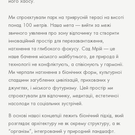
його хаосу.
Ми спроєктували парк на триярусній терасі на висоті
понад 100 метрів. Наша мета — вийти за межі
звичного уявлення про зону відпочинку та створити
інноваційний простір для перезавантаження,
натхнення та глибокого фокусу. Сад Мрій — це
наше бачення міського майбутнього, де природа й
технології не конфліктують, а співіснують у гармонії.
Ми черпали натхнення з біонічних форм, культурної
спадщини загублених цивілізацій, прихованих у
джунглях, і міського футуризму. Цей простір ми
спроєктували для відпочинку, медитації, естетичної
насолоди та соціальних зустрічей.
В основі нашої концепції лежить біонічний підхід, який
розглядає архітектуру не як окрему структуру, а як
“організм”, інтегрований у природний ландшафт.