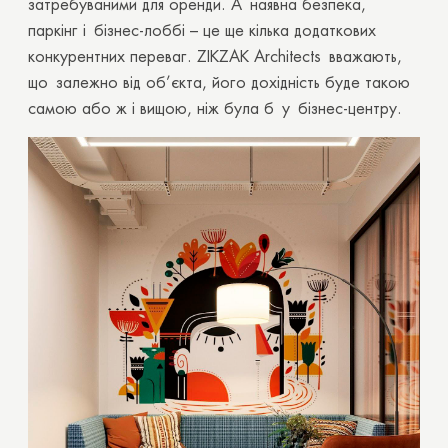
затребуваними для оренди. А наявна безпека,
паркінг і бізнес-лоббі – це ще кілька додаткових
конкурентних переваг.
ZIKZAK Architects
вважають,
що залежно від об’єкта, його дохідність буде такою
самою або ж і вищою, ніж була б у бізнес-центру.
Дякуємо вам!
Ваш запит на розрахунок вартості вже
надіслано. Ми зв'яжемося з вами незабаром.