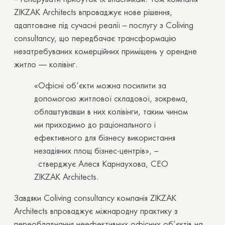
ZIKZAK Architects впроваджує нове рішення,
адаптоване під сучасні реалії – послугу з
Coliving
consultancy, що передбачає трансформацію
незатребуваних комерційних приміщень у орендне
житло — колівінг.
«Офісні об’єкти можна посилити за
допомогою житлової складової, зокрема,
облаштувавши в них колівінги, таким чином
ми приходимо до раціонального і
ефективного для бізнесу використання
незадіяних площ бізнес-центрів»,
–
стверджує Алеся Карнаухова, СЕО
ZIKZAK Architects.
Завдяки Coliving consultancy компанія
ZIKZAK
Architects впроваджує міжнародну практику з
переобладнання неефективних офісних об’єктів на