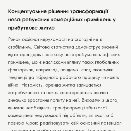
Концептуальне рішення трансформації
незатребуваних комерційних приміщень у
прибуткове житло
Ринок офісної нерухомості на сьогодні не є
стабільним. Світова статистика демонструє значний
відтік орендарів і часткову незатребуваність офісних
приміщень, що є наслідками впливу таких глобальних
факторів як, наприклад, пандемія, спад економіки,
тенденція до гібридного робочого процесу чи навіть
війна. Натомість, оренда житла залишається
затребуваною та навіть спостерігається значна
динаміка зростання попиту на неї. Виходячи з цього,
виникає необхідність транфсормації збиткової
комерційної нерухомості під об’єкти, які змогли б
повною мірою реалізовувати свій основний потенціал
– генерувати прибуток їх власникам. Тож компанія