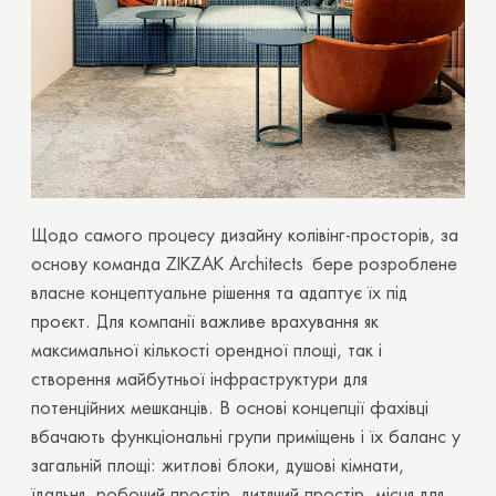
OK
OK
Щодо самого процесу дизайну колівінг-просторів, за
основу команда
ZIKZAK Architects
бере розроблене
власне концептуальне рішення та адаптує їх під
проєкт. Для компанії важливе врахування як
максимальної кількості орендної площі, так і
створення майбутньої інфраструктури для
потенційних мешканців. В основі концепції фахівці
вбачають функціональні групи приміщень і їх баланс у
загальній площі: житлові блоки, душові кімнати,
їдальня, робочий простір, дитячий простір, місця для