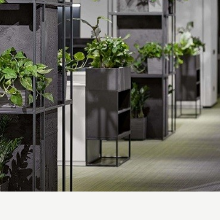
запит на розрахунок вартості вже надіслано. Ми зв'яжемося з
незабаром.
OK
OK