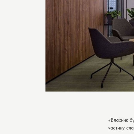
«Власник бу
частину сл