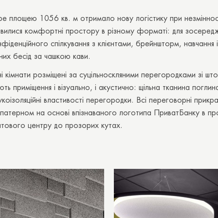
ре площею 1056 кв. м отримало нову логістику при незміннос
явилися комфортні простору в різному форматі: для зосеред
фіденційного спілкування з клієнтами, брейншторм, навчання і
их бесід за чашкою кави.
 кімнати розміщені за суцільноскляними перегородками зі шт
ть приміщення і візуально, і акустично: щільна тканина поглина
укоізоляційні властивості перегородки. Всі переговорні прикр
патерном на основі впізнаваного логотипа ПриватБанку в пр
матового центру до прозорих кутах.