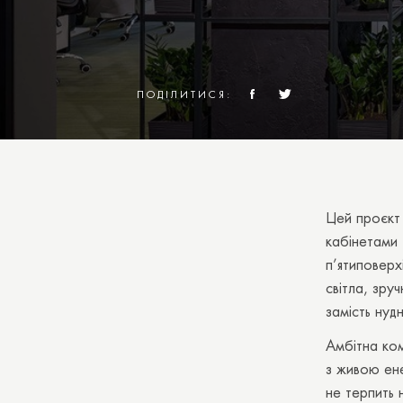
ПОДІЛИТИСЯ:
Цей проєкт 
кабінетами 
п’ятиповерх
світла, зру
замість нудн
Амбітна ко
з живою ене
не терпить 