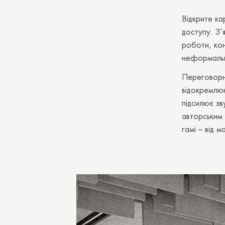
Відкрите ка
доступу. З’
роботи, кон
неформальн
Переговорні
відокремлюю
підсилює зв
авторським 
гамі – від 