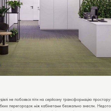
дівлі не побоявся піти на серйозну трансформацію простору:
абких перегородок між кабінетами безжально знесли. Недот