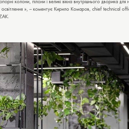
опорні колони, пілони і великі вікна внутрішнього дворика для 
освітлення », – коментує Кирило Комаров, chief technical offic
KZAK.
Дякуємо вам!