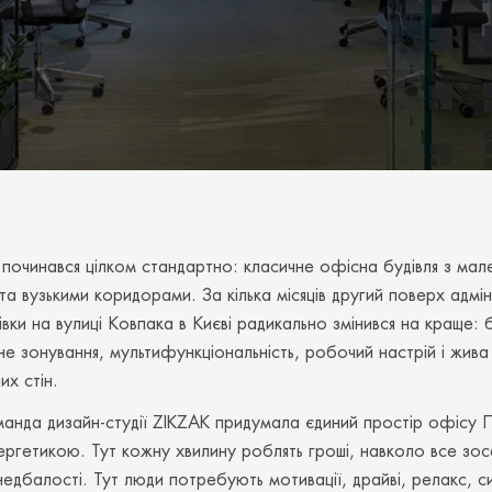
починався цілком стандартно: класичне офісна будівля з мал
та вузькими коридорами. За кілька місяців другий поверх адмін
івки на вулиці Ковпака в Києві радикально змінився на краще: 
чне зонування, мультифункціональність, робочий настрій і жива
их стін.
манда дизайн-студії ZIKZAK придумала єдиний простір офісу 
ргетикою. Тут кожну хвилину роблять гроші, навколо все зо
недбалості. Тут люди потребують мотивації, драйві, релакс, с