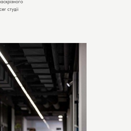
наскрізного
er студії