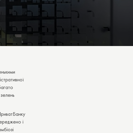
енькими
істративної
багато
 зелень
ПриватБанку
середжено і
имбіозі