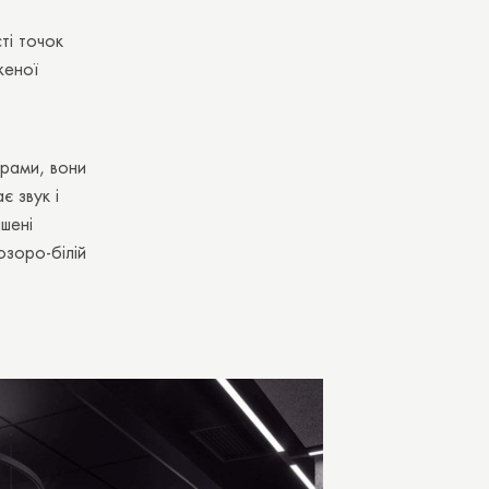
ті точок
женої
орами, вони
є звук і
ашені
озоро-білій