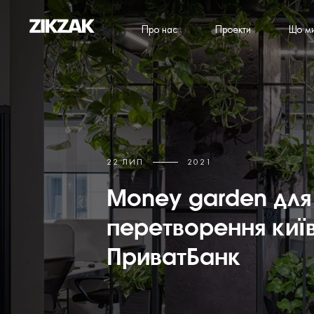
Про нас
Проекти
Що м
22 ЛИП
2021
Money garden для 
перетворення киї
ПриватБанк