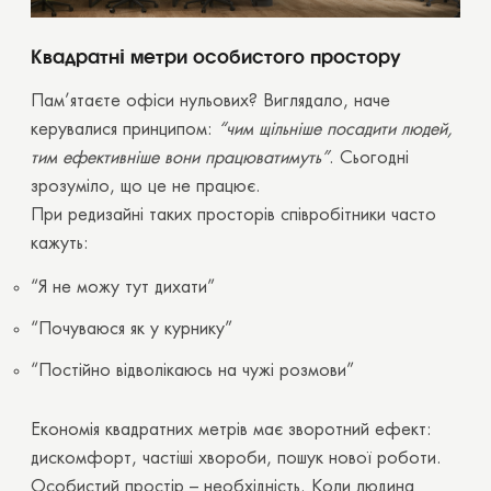
Квадратні метри особистого простору
Пам’ятаєте офіси нульових? Виглядало, наче
керувалися принципом:
“чим щільніше посадити людей,
тим ефективніше вони працюватимуть”
. Сьогодні
зрозуміло, що це не працює.
При редизайні таких просторів співробітники часто
кажуть:
“Я не можу тут дихати”
“Почуваюся як у курнику”
“Постійно відволікаюсь на чужі розмови”
Економія квадратних метрів має зворотний ефект:
дискомфорт, частіші хвороби, пошук нової роботи.
Особистий простір – необхідність. Коли людина