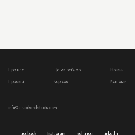
ДИВИТИСЯ ВСІ СТАТТІ
Про нас
Що ми робимо
Новини
Проекти
Кар'єра
Контакти
info@zikzakarchitects.com
.Facebook
.Instagram
.Behance
.Linkedin