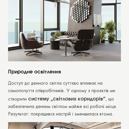
Дякуємо вам!
Ваш запит на розрахунок вартості вже
надіслано. Ми зв'яжемося з вами незабаром.
OK
OK
Природне освітлення
Доступ до денного світла суттєво впливає на
самопочуття співробітників. У одному з проєктів ми
систему “світлових коридорів”
створили
, що
забезпечила денним світлом майже всі робочі місця.
Результат: покращився настрій і зменшилася втома.