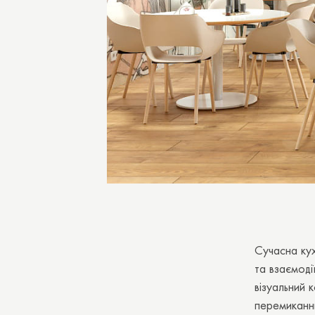
Сучасна кух
та взаємоді
візуальний 
перемиканню