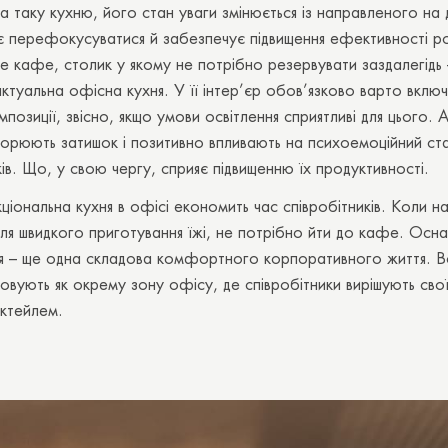
а таку кухню, його стан уваги змінюється із направленого на 
є перефокусуватися й забезпечує підвищення ефективності р
 кафе, столик у якому не потрібно резервувати заздалегідь 
актуальна офісна кухня. У її інтер’єр обов’язково варто вклю
мпозиції, звісно, якщо умови освітлення сприятливі для цього. 
орюють затишок і позитивно впливають на психоемоційний ст
ків. Що, у свою чергу, сприяє підвищенню їх продуктивності.
іональна кухня в офісі економить час співробітників. Коли на
ля швидкого приготування їжі, не потрібно йти до кафе. Осн
я – ще одна складова комфортного корпоративного життя. В
вують як окрему зону офісу, де співробітники вирішують сво
октейлем.
Дякуємо вам!