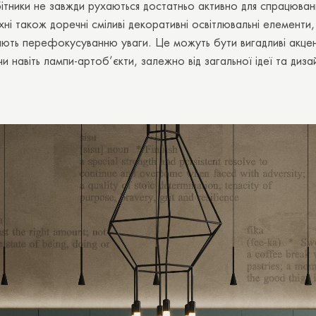
бітники не завжди рухаються достатньо активно для спрацюванн
хні також доречні сміливі декоративні освітлювальні елементи,
яють перефокусуванню уваги. Це можуть бути вигадливі акцен
чи навіть лампи-артоб’єкти, залежно від загальної ідеї та диза