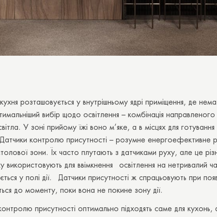
кухня розташовується у внутрішньому ядрі приміщення, де нема
имальніший вибір щодо освітлення – комбінація направленого
вітла. У зоні прийому їжі воно м’яке, а в місцях для готування 
. Датчики контролю присутності – розумне енергоефективне 
столової зони. Їх часто плутають з датчиками руху, але це різ
у використовують для ввімкнення освітлення на нетривалий ча
ється у полі дії. Датчики присутності ж спрацьовують при поя
ься до моменту, поки вона не покине зону дії.
контролю присутності оптимально підходять саме для кухонь, 