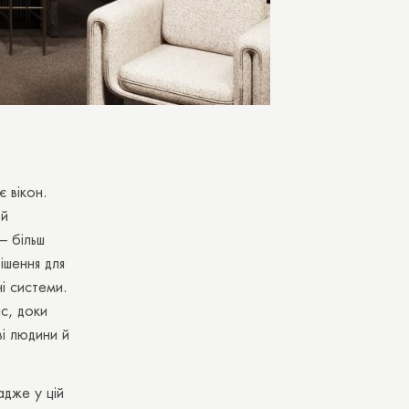
є вікон.
 й
– більш
рішення для
ні системи.
с, доки
ві людини й
адже у цій