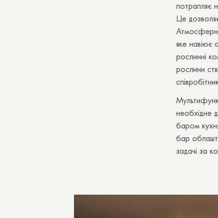
потрапляє н
Це дозволя
Атмосферне
яке навіює 
рослинні ко
рослини ств
співробітни
Мультифункц
необхідне д
баром кухн
бар облашто
задачі за к