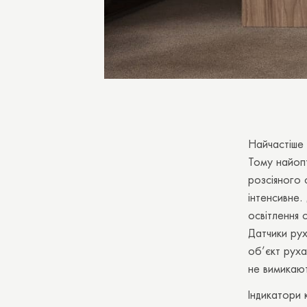
Найчастіше 
Тому найопт
розсіяного с
інтенсивне
освітлення 
Датчики рух
об’єкт руха
не вимикают
Індикатори 