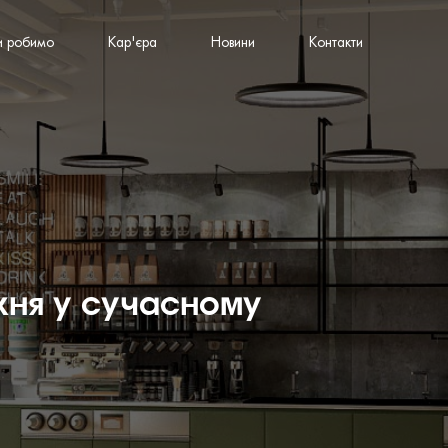
и робимо
Кар'єра
Новини
Контакти
хня у сучасному