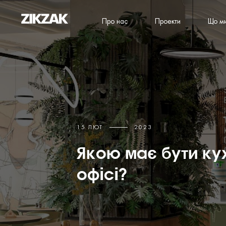
Про нас
Проекти
Що м
15 ЛЮТ
2023
Якою має бути ку
офісі?