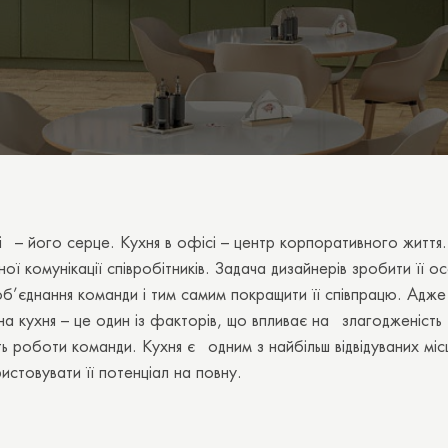
і – його серце. Кухня в офісі – центр корпоративного життя.
ї комунікації співробітників. Задача дизайнерів зробити її 
і об’єднання команди і тим самим покращити її співпрацю. Адж
а кухня – це один із факторів, що впливає на злагодженість 
ь роботи команди. Кухня є одним з найбільш відвідуваних міс
истовувати її потенціал на повну.