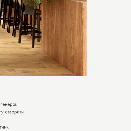
генерації
ту створити
тник