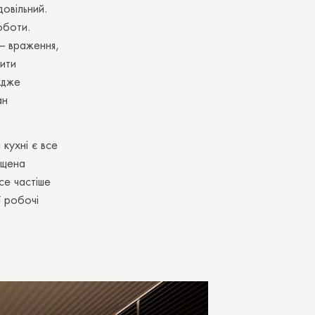
довільний.
оботи.
– враження,
чити
Адже
ан
 кухні є все
ащена
се частіше
ї робочі