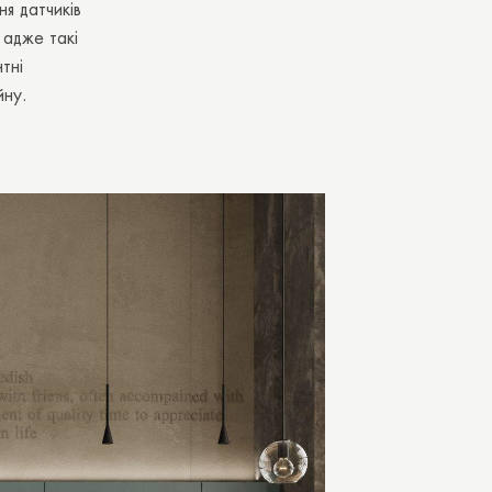
я датчиків
 адже такі
тні
йну.