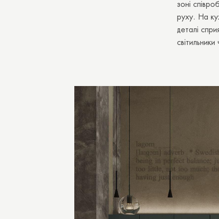
зоні співро
руху. На ку
деталі спри
світильники 