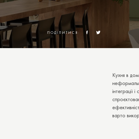
ПОДІЛИТИСЯ:
Кухня в дом
неформально
інтеграції 
спроєктован
ефективніст
варто викор