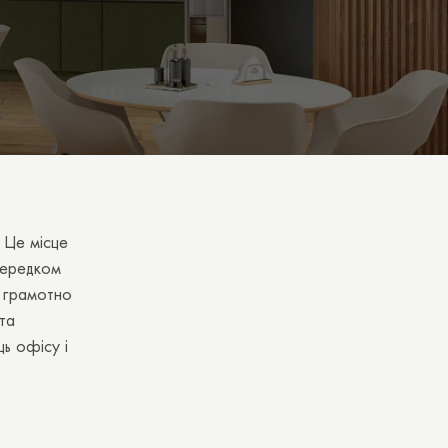
 Це місце
осередком
е грамотно
та
ць офісу і