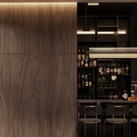
запит на розрахунок вартості вже надіслано. Ми зв'яжемося з
незабаром.
OK
OK