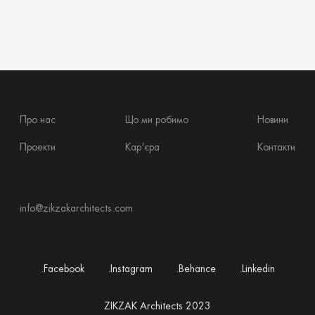
Про нас
Що ми робимо
Новини
Проекти
Кар'єра
Контакти
info@zikzakarchitects.com
.Facebook
.Instagram
.Behance
.Linkedin
ZIKZAK Architects 2023