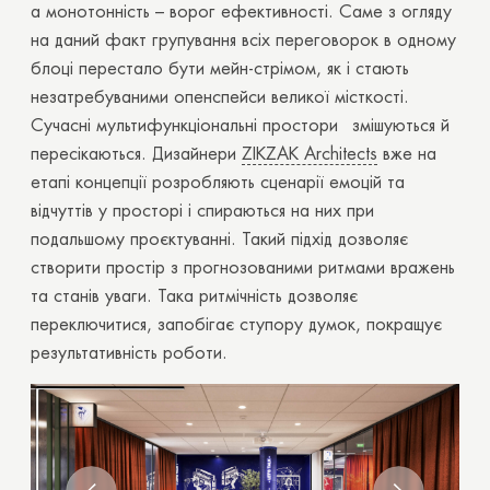
а монотонність – ворог ефективності. Саме з огляду
на даний факт групування всіх переговорок в одному
блоці перестало бути мейн-стрімом, як і стають
незатребуваними опенспейси великої місткості.
Сучасні мультифункціональні простори змішуються й
пересікаються. Дизайнери
ZIKZAK Architects
вже на
етапі концепції розробляють сценарії емоцій та
відчуттів у просторі і спираються на них при
подальшому проєктуванні. Такий підхід дозволяє
створити простір з прогнозованими ритмами вражень
та станів уваги. Така ритмічність дозволяє
переключитися, запобігає ступору думок, покращує
результативність роботи.