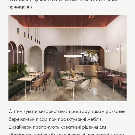
Дякуємо вам!
приміщення.
Ваш запит на розрахунок вартості вже
надіслано. Ми зв'яжемося з вами незабаром.
OK
OK
Оптимізувати використання простору також дозволяє
бережливий підхід при проєктуванні меблів.
Дизайнери пропонують креативні рішення для