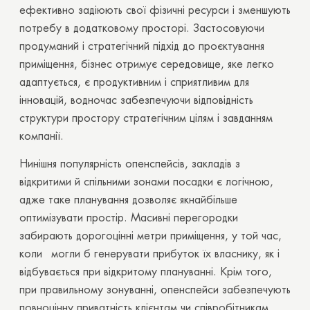
ефективно задіюють свої фізичні ресурси і зменшують
потребу в додатковому просторі. Застосовуючи
продуманий і стратегічний підхід до проєктування
приміщення, бізнес отримує середовище, яке легко
адаптується, є продуктивним і сприятливим для
інновацій, водночас забезпечуючи відповідність
структури простору стратегічним цілям і завданням
компанії.
Нинішня популярність опенспейсів, закладів з
відкритими й спільними зонами посадки є логічною,
адже таке планування дозволяє якнайбільше
оптимізувати простір. Масивні перегородки
забирають дорогоцінні метри приміщення, у той час,
коли могли б генерувати прибуток їх власнику, як і
відбувається при відкритому плануванні. Крім того,
при правильному зонуванні, опенспейси забезпечують
повноцінну приватність клієнтам чи співробітникам